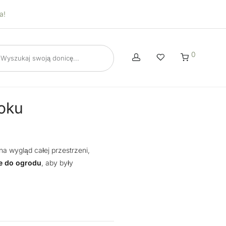
a!
0
roku
a wygląd całej przestrzeni,
e do ogrodu
, aby były