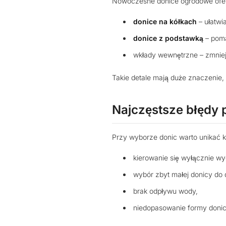
Nowoczesne donice ogrodowe oferuj
donice na kółkach
– ułatwia
donice z podstawką
– poma
wkłady wewnętrzne – zmniejsz
Takie detale mają duże znaczenie,
Najczęstsze błędy 
Przy wyborze donic warto unikać k
kierowanie się wyłącznie wy
wybór zbyt małej donicy do 
brak odpływu wody,
niedopasowanie formy donic