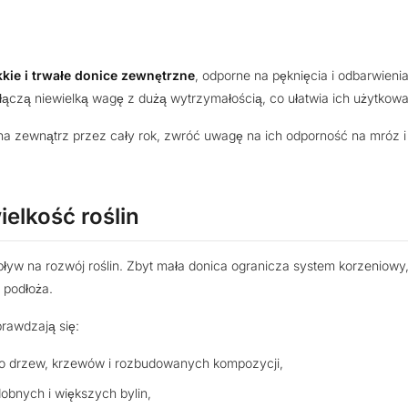
kkie i trwałe donice zewnętrzne
, odporne na pęknięcia i odbarwie
łączą niewielką wagę z dużą wytrzymałością, co ułatwia ich użytkowan
 na zewnątrz przez cały rok, zwróć uwagę na ich odporność na mróz i
.
elkość roślin
ływ na rozwój roślin. Zbyt mała donica ogranicza system korzeniowy
 podłoża.
rawdzają się:
o drzew, krzewów i rozbudowanych kompozycji,
dobnych i większych bylin,