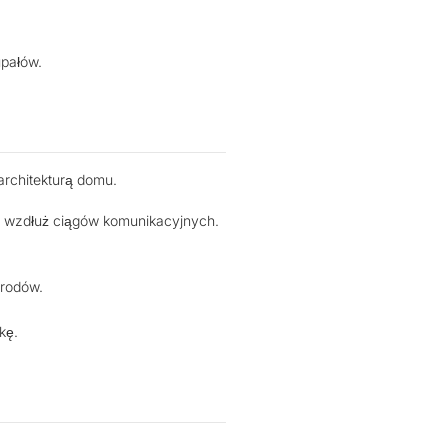
upałów.
architekturą domu.
az wzdłuż ciągów komunikacyjnych.
grodów.
kę.